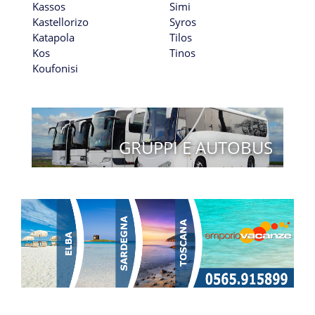
Kassos
Simi
Kastellorizo
Syros
Katapola
Tilos
Kos
Tinos
Koufonisi
GRUPPI E AUTOBUS