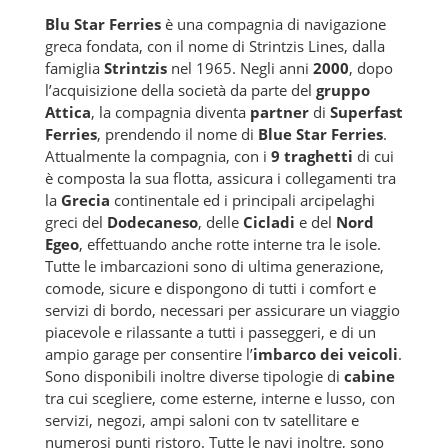
Blu Star Ferries
è una compagnia di navigazione
greca fondata, con il nome di Strintzis Lines, dalla
famiglia
Strintzis
nel 1965. Negli anni
2000
, dopo
l’acquisizione della società da parte del
gruppo
Attica
, la compagnia diventa
partner
di
Superfast
Ferries
, prendendo il nome di
Blue Star Ferries
.
Attualmente la compagnia, con i
9 traghetti
di cui
è composta la sua flotta, assicura i collegamenti tra
la
Grecia
continentale ed i principali arcipelaghi
greci del
Dodecaneso
, delle
Cicladi
e del
Nord
Egeo
, effettuando anche rotte interne tra le isole.
Tutte le imbarcazioni sono di ultima generazione,
comode, sicure e dispongono di tutti i comfort e
servizi di bordo, necessari per assicurare un viaggio
piacevole e rilassante a tutti i passeggeri, e di un
ampio garage per consentire l’
imbarco dei veicoli
.
Sono disponibili inoltre diverse tipologie di
cabine
tra cui scegliere, come esterne, interne e lusso, con
servizi, negozi, ampi saloni con tv satellitare e
numerosi punti ristoro. Tutte le navi inoltre, sono