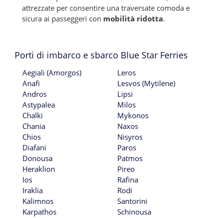
attrezzate per consentire una traversate comoda e
sicura ai passeggeri con
mobilità ridotta
.
Porti di imbarco e sbarco Blue Star Ferries
Aegiali (Amorgos)
Leros
Anafi
Lesvos (Mytilene)
Andros
Lipsi
Astypalea
Milos
Chalki
Mykonos
Chania
Naxos
Chios
Nisyros
Diafani
Paros
Donousa
Patmos
Heraklion
Pireo
Ios
Rafina
Iraklia
Rodi
Kalimnos
Santorini
Karpathos
Schinousa