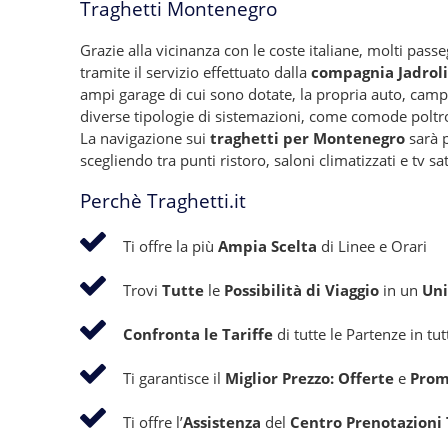
Traghetti Montenegro
Grazie alla vicinanza con le coste italiane, molti pas
tramite il servizio effettuato dalla
compagnia Jadroli
ampi garage di cui sono dotate, la propria auto, camp
diverse tipologie di sistemazioni, come comode poltro
La navigazione sui
traghetti per Montenegro
sarà p
scegliendo tra punti ristoro, saloni climatizzati e tv sat
Perchè Traghetti.it
Ti offre la più
Ampia Scelta
di Linee e Orari
Trovi
Tutte
le
Possibilità di Viaggio
in un
Uni
Confronta le Tariffe
di tutte le Partenze in tu
Ti garantisce il
Miglior Prezzo: Offerte
e
Prom
Ti offre l’
Assistenza
del
Centro Prenotazioni T