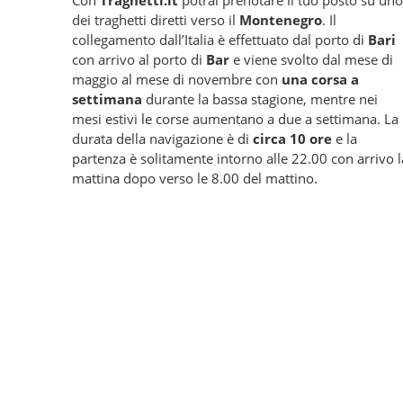
Con
Traghetti.it
potrai prenotare il tuo posto su uno
dei traghetti diretti verso il
Montenegro
. Il
collegamento dall’Italia è effettuato dal porto di
Bari
con arrivo al porto di
Bar
e viene svolto dal mese di
maggio al mese di novembre con
una corsa a
settimana
durante la bassa stagione, mentre nei
mesi estivi le corse aumentano a due a settimana. La
durata della navigazione è di
circa 10 ore
e la
partenza è solitamente intorno alle 22.00 con arrivo l
mattina dopo verso le 8.00 del mattino.