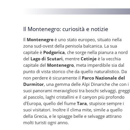
Il Montenegro: curiosità e notizie
Il
Montenegro
è uno stato europeo, situato nella
zona sud-ovest della penisola balcanica. La sua
capitale è
Podgorica
, che sorge nella pianura a nord
del
Lago di Scutari
, mentre
Cetinje
è la vecchia
capitale del
Montenegro
, meta imperdibile sia dal
punto di vista storico che da quello naturalistico. Da
non perdere è sicuramente il
Parco Nazionale del
Durmitor
, una gemma delle Alpi Dinariche che con i
suoi panorami meravigliosi tra boschi selvaggi, gregg
al pascolo, laghi cristallini e il canyon più profondo
d'Europa, quello del fiume
Tara
, stupisce sempre i
suoi visitatori. Inoltre il clima mite, simile a quello
della Grecia, e le spiagge belle e selvagge attirano
molti turisti ogni anno.