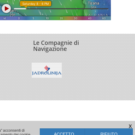
Le Compagnie di
Navigazione
X
a" acconsenti di
ACCETTO
RIFIUTO
onamento dei cookie