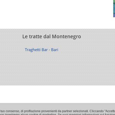
Le tratte dal Montenegro
Traghetti Bar - Bari
o tuo consenso, di profilazione provenienti da partner selezionati. Cliccando "Accett
", non inseriremo alcun cookie di marketing. Se vuoi maggiori informazioni sul funzi