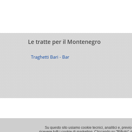
Le tratte per il Montenegro
Traghetti Bari - Bar
Su questo sito usiamo cookie tecnici, analitici e, previ
ricevere tutti i cookie di marketing. Cliccando su "Rifiuto