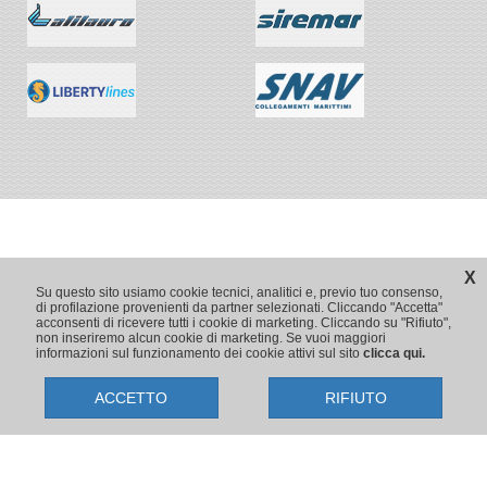
X
Su questo sito usiamo cookie tecnici, analitici e, previo tuo consenso,
di profilazione provenienti da partner selezionati. Cliccando "Accetta"
acconsenti di ricevere tutti i cookie di marketing. Cliccando su "Rifiuto",
non inseriremo alcun cookie di marketing. Se vuoi maggiori
informazioni sul funzionamento dei cookie attivi sul sito
clicca qui.
ACCETTO
RIFIUTO
Copyright © 2009-2026 Traghetti.it
Prenotazioni24 s.r.l. - Sede Legale: Via Bonistallo, 50/B - 50053 Empoli
(FI) | Sede Operativa: Via Casa del Duca, 1 - 57037 Portoferraio (LI)
P.IVA/C.F./Iscr. Reg. Imp. CCIAA Liv. 01512130491 | Nr. REA CCIA FI