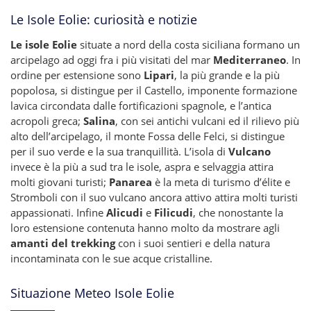
Le Isole Eolie: curiosità e notizie
Le isole Eolie
situate a nord della costa siciliana formano un
arcipelago ad oggi fra i più visitati del mar
Mediterraneo
. In
ordine per estensione sono
Lipari
, la più grande e la più
popolosa, si distingue per il Castello, imponente formazione
lavica circondata dalle fortificazioni spagnole, e l’antica
acropoli greca;
Salina
, con sei antichi vulcani ed il rilievo più
alto dell’arcipelago, il monte Fossa delle Felci, si distingue
per il suo verde e la sua tranquillità. L’isola di
Vulcano
invece è la più a sud tra le isole, aspra e selvaggia attira
molti giovani turisti;
Panarea
è la meta di turismo d’élite e
Stromboli con il suo vulcano ancora attivo attira molti turisti
appassionati. Infine
Alicudi
e
Filicudi
, che nonostante la
loro estensione contenuta hanno molto da mostrare agli
amanti del trekking
con i suoi sentieri e della natura
incontaminata con le sue acque cristalline.
Situazione Meteo Isole Eolie