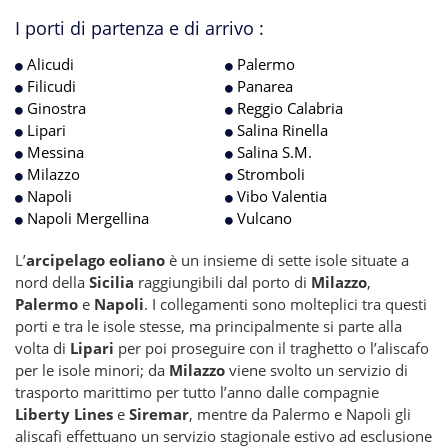
I porti di partenza e di arrivo :
Alicudi
Palermo
Filicudi
Panarea
Ginostra
Reggio Calabria
Lipari
Salina Rinella
Messina
Salina S.M.
Milazzo
Stromboli
Napoli
Vibo Valentia
Napoli Mergellina
Vulcano
L’
arcipelago eoliano
è un insieme di sette isole situate a
nord della
Sicilia
raggiungibili dal porto di
Milazzo
,
Palermo
e
Napoli
. I collegamenti sono molteplici tra questi
porti e tra le isole stesse, ma principalmente si parte alla
volta di
Lipari
per poi proseguire con il traghetto o l’aliscafo
per le isole minori; da
Milazzo
viene svolto un servizio di
trasporto marittimo per tutto l’anno dalle compagnie
Liberty Lines
e
Siremar
, mentre da Palermo e Napoli gli
aliscafi effettuano un servizio stagionale estivo ad esclusione