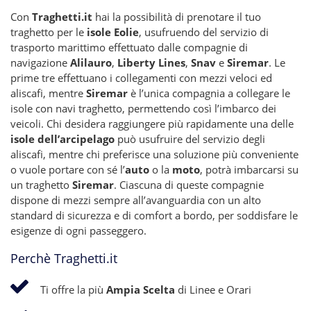
Con
Traghetti.it
hai la possibilità di prenotare il tuo
traghetto per le
isole Eolie
, usufruendo del servizio di
trasporto marittimo effettuato dalle compagnie di
navigazione
Alilauro
,
Liberty Lines
,
Snav
e
Siremar
. Le
prime tre effettuano i collegamenti con mezzi veloci ed
aliscafi, mentre
Siremar
è l’unica compagnia a collegare le
isole con navi traghetto, permettendo così l’imbarco dei
veicoli. Chi desidera raggiungere più rapidamente una delle
isole dell’arcipelago
può usufruire del servizio degli
aliscafi, mentre chi preferisce una soluzione più conveniente
o vuole portare con sé l’
auto
o la
moto
, potrà imbarcarsi su
un traghetto
Siremar
. Ciascuna di queste compagnie
dispone di mezzi sempre all’avanguardia con un alto
standard di sicurezza e di comfort a bordo, per soddisfare le
esigenze di ogni passeggero.
Perchè Traghetti.it
Ti offre la più
Ampia Scelta
di Linee e Orari