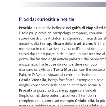
Procida: curiosità e notizie
Procida
è una delle bellezze del
golfo di Napoli
ed è
l’isola più piccola dell’arcipelago campano, con una
superficie di circa 4 chilometri quadrati, meta di turist
amanti della
tranquillità
e della
tradizione
. Già nel
momento in cui si arriva in vista dell’isola si rimane
colpiti dai colori pastello delle case ubicate intorno al
porto, dal fascino degli antichi palazzi e dal panoram
mozzafiato. Tra le cose da non perdere non può
mancare una visita a
Terra Murata
, con il maestoso
Palazzo D’Avalos, situato al centro dell’isola, e a
Casale Vascello
, borgo fortificato, esempio tipico e
meglio conservato delle antiche abitazioni locali. A
Procida
si possono trovare spiagge con fondali
limpidissimi, dove poter trascorrere il tempo in
completo relax, come ad esempio
Chiaiolella
, la più
grande di sabbia scura, e la spiaggia della
Chiaia
, più