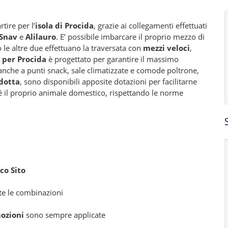
rtire per l’
isola di Procida
, grazie ai collegamenti effettuati
Snav
e
Alilauro
. E’ possibile imbarcare il proprio mezzo di
le altre due effettuano la traversata con
mezzi veloci
,
 per Procida
è progettato per garantire il massimo
 anche a punti snack, sale climatizzate e comode poltrone,
idotta
, sono disponibili apposite dotazioni per facilitarne
sé il proprio animale domestico, rispettando le norme
co Sito
tte le combinazioni
ozioni
sono sempre applicate