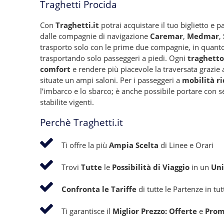
Traghetti Procida
Con
Traghetti.it
potrai acquistare il tuo biglietto e pa
dalle compagnie di navigazione
Caremar
,
Medmar
,
trasporto solo con le prime due compagnie, in quanto 
trasportando solo passeggeri a piedi. Ogni
traghetto
comfort
e rendere più piacevole la traversata grazie
situate un ampi saloni. Per i passeggeri a
mobilità r
l’imbarco e lo sbarco; è anche possibile portare con 
stabilite vigenti.
Perchè Traghetti.it
Ti offre la più
Ampia Scelta
di Linee e Orari
Trovi
Tutte
le
Possibilità di Viaggio
in un
Uni
Confronta le Tariffe
di tutte le Partenze in tu
Ti garantisce il
Miglior Prezzo: Offerte
e
Prom