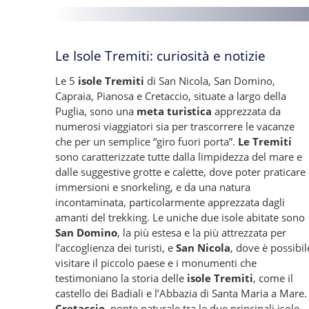
Le Isole Tremiti: curiosità e notizie
Le 5
isole Tremiti
di San Nicola, San Domino,
Capraia, Pianosa e Cretaccio, situate a largo della
Puglia, sono una
meta turistica
apprezzata da
numerosi viaggiatori sia per trascorrere le vacanze
che per un semplice “giro fuori porta”.
Le Tremiti
sono caratterizzate tutte dalla limpidezza del mare e
dalle suggestive grotte e calette, dove poter praticare
immersioni e snorkeling, e da una natura
incontaminata, particolarmente apprezzata dagli
amanti del trekking. Le uniche due isole abitate sono
San Domino
, la più estesa e la più attrezzata per
l’accoglienza dei turisti, e
San Nicola
, dove è possibil
visitare il piccolo paese e i monumenti che
testimoniano la storia delle
isole Tremiti
, come il
castello dei Badiali e l’Abbazia di Santa Maria a Mare.
Cretaccio
, ponte naturale tra le due principali isole,