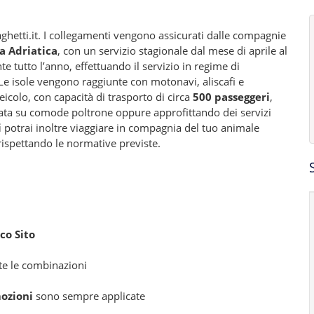
ghetti.it. I collegamenti vengono assicurati dalle compagnie
a Adriatica
, con un servizio stagionale dal mese di aprile al
e tutto l’anno, effettuando il servizio in regime di
. Le isole vengono raggiunte con motonavi, aliscafi e
eicolo, con capacità di trasporto di circa
500 passeggeri
,
sata su comode poltrone oppure approfittando dei servizi
i
potrai inoltre viaggiare in compagnia del tuo animale
 rispettando le normative previste.
co Sito
tte le combinazioni
ozioni
sono sempre applicate