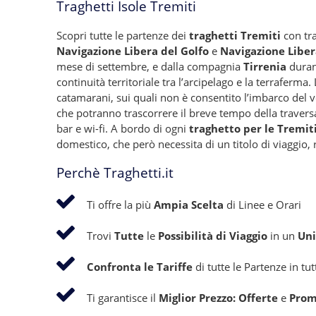
Traghetti Isole Tremiti
Scopri tutte le partenze dei
traghetti Tremiti
con tra
Navigazione Libera del Golfo
e
Navigazione Liber
mese di settembre, e dalla compagnia
Tirrenia
durant
continuità territoriale tra l’arcipelago e la terraferma
catamarani, sui quali non è consentito l’imbarco del v
che potranno trascorrere il breve tempo della traver
bar e wi-fi. A bordo di ogni
traghetto per le Tremit
domestico, che però necessita di un titolo di viaggio,
Perchè Traghetti.it
Ti offre la più
Ampia Scelta
di Linee e Orari
Trovi
Tutte
le
Possibilità di Viaggio
in un
Uni
Confronta le Tariffe
di tutte le Partenze in tu
Ti garantisce il
Miglior Prezzo: Offerte
e
Prom