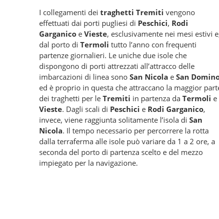
I collegamenti dei
traghetti Tremiti
vengono
effettuati dai porti pugliesi di
Peschici
,
Rodi
Garganico
e
Vieste
, esclusivamente nei mesi estivi e
dal porto di
Termoli
tutto l’anno con frequenti
partenze giornalieri. Le uniche due isole che
dispongono di porti attrezzati all’attracco delle
imbarcazioni di linea sono
San Nicola
e
San Domin
ed è proprio in questa che attraccano la maggior part
dei traghetti per le
Tremiti
in partenza da
Termoli
e
Vieste
. Dagli scali di
Peschici
e
Rodi Garganico
,
invece, viene raggiunta solitamente l’isola di
San
Nicola
. Il tempo necessario per percorrere la rotta
dalla terraferma alle isole può variare da 1 a 2 ore, a
seconda del porto di partenza scelto e del mezzo
impiegato per la navigazione.