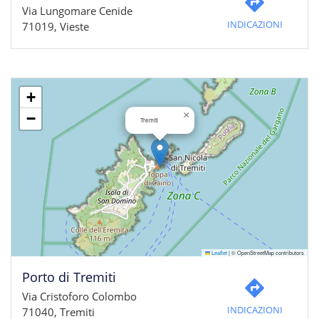
Via Lungomare Cenide
INDICAZIONI
71019, Vieste
+
×
−
Tremiti
Leaflet
|
© OpenStreetMap contributors
Porto di Tremiti
Via Cristoforo Colombo
INDICAZIONI
71040, Tremiti