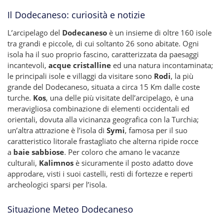
Il Dodecaneso: curiosità e notizie
L’arcipelago del
Dodecaneso
è un insieme di oltre 160 isole
tra grandi e piccole, di cui soltanto 26 sono abitate. Ogni
isola ha il suo proprio fascino, caratterizzata da paesaggi
incantevoli,
acque cristalline
ed una natura incontaminata;
le principali isole e villaggi da visitare sono
Rodi
, la più
grande del Dodecaneso, situata a circa 15 Km dalle coste
turche.
Kos
, una delle più visitate dell’arcipelago, è una
meravigliosa combinazione di elementi occidentali ed
orientali, dovuta alla vicinanza geografica con la Turchia;
un’altra attrazione è l’isola di
Symi
, famosa per il suo
caratteristico litorale frastagliato che alterna ripide rocce
a
baie sabbiose
. Per coloro che amano le vacanze
culturali,
Kalimnos
è sicuramente il posto adatto dove
approdare, visti i suoi castelli, resti di fortezze e reperti
archeologici sparsi per l’isola.
Situazione Meteo Dodecaneso