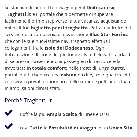
Se stai pianificando il tuo viaggio per il
Dodecaneso
,
Traghetti.it
è il portale che ti permette di superare
facilmente il primo step verso la tua vacanza, acquistando
online il tuo
biglietto per il traghetto
. Potrai usufruire del
servizio della compagnia di navigazione
Blue Star Ferries
che con le sue nuovissime navi traghetto effettua i
collegamenti tra le
isole del Dodecaneso
. Ogni
imbarcazione dispone dei più innovativi ed elevati standard
di sicurezza consentendo ai passeggeri di trascorrere la
traversata in
totale comfort
; nelle tratte di lunga durata,
potrai infatti riservare una
cabina
da due, tre o quattro letti
con servizi privati oppure una delle comode poltrone situate
in ampi saloni climatizzati.
Perchè Traghetti.it
Ti offre la più
Ampia Scelta
di Linee e Orari
Trovi
Tutte
le
Possibilità di Viaggio
in un
Unico Sito