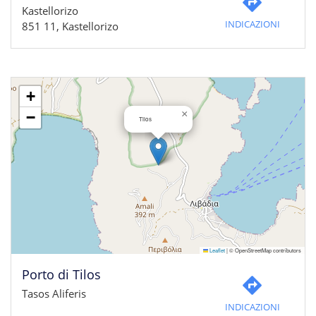
Kastellorizo
INDICAZIONI
851 11, Kastellorizo
+
×
−
Tilos
Leaflet
|
© OpenStreetMap contributors
Porto di Tilos
Tasos Aliferis
INDICAZIONI