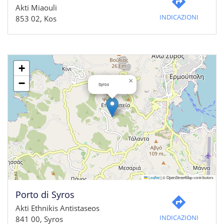
Akti Miaouli
INDICAZIONI
853 02, Kos
+
×
−
Syros
Leaflet
|
© OpenStreetMap contributors
Porto di Syros
Akti Ethnikis Antistaseos
INDICAZIONI
841 00, Syros