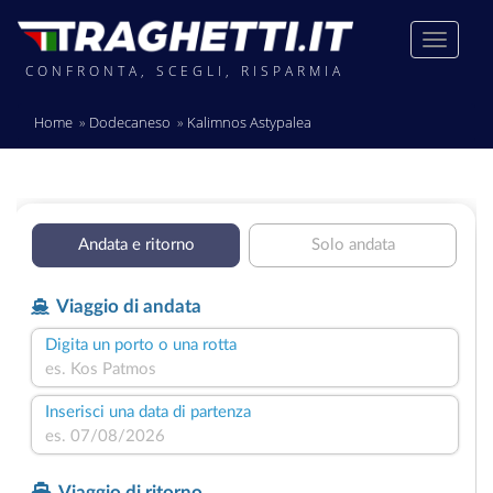
CONFRONTA, SCEGLI, RISPARMIA
Home
Dodecaneso
Kalimnos Astypalea