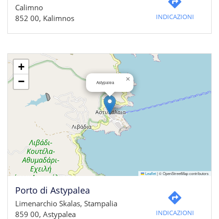
Calimno
INDICAZIONI
852 00, Kalimnos
+
×
−
Astypalea
Leaflet
|
© OpenStreetMap contributors
Porto di Astypalea
Limenarchio Skalas, Stampalia
INDICAZIONI
859 00, Astypalea