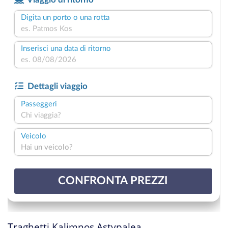
Traghetti Kalimnos Astypalea