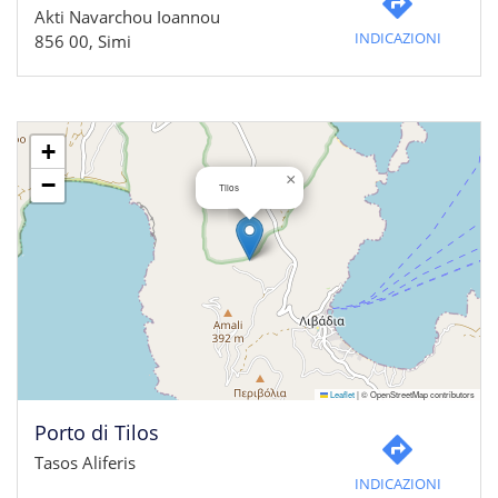
Akti Navarchou Ioannou
INDICAZIONI
856 00, Simi
+
×
−
Tilos
Leaflet
|
© OpenStreetMap contributors
Porto di Tilos
Tasos Aliferis
INDICAZIONI