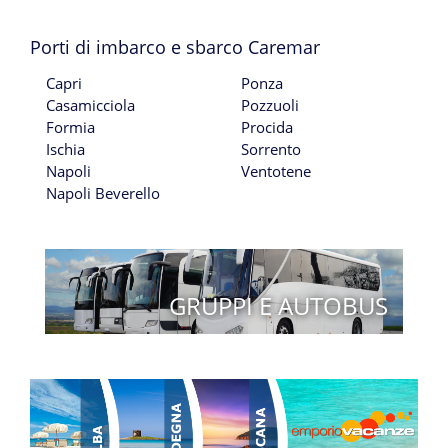
Porti di imbarco e sbarco Caremar
Capri
Ponza
Casamicciola
Pozzuoli
Formia
Procida
Ischia
Sorrento
Napoli
Ventotene
Napoli Beverello
GRUPPI E AUTOBUS