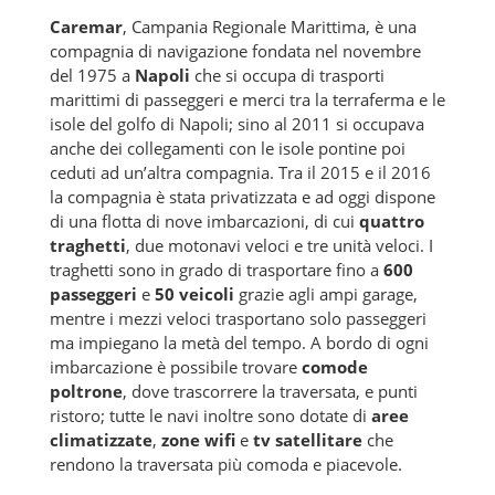
Caremar
, Campania Regionale Marittima, è una
compagnia di navigazione fondata nel novembre
del 1975 a
Napoli
che si occupa di trasporti
marittimi di passeggeri e merci tra la terraferma e le
isole del golfo di Napoli; sino al 2011 si occupava
anche dei collegamenti con le isole pontine poi
ceduti ad un’altra compagnia. Tra il 2015 e il 2016
la compagnia è stata privatizzata e ad oggi dispone
di una flotta di nove imbarcazioni, di cui
quattro
traghetti
, due motonavi veloci e tre unità veloci. I
traghetti sono in grado di trasportare fino a
600
passeggeri
e
50 veicoli
grazie agli ampi garage,
mentre i mezzi veloci trasportano solo passeggeri
ma impiegano la metà del tempo. A bordo di ogni
imbarcazione è possibile trovare
comode
poltrone
, dove trascorrere la traversata, e punti
ristoro; tutte le navi inoltre sono dotate di
aree
climatizzate
,
zone wifi
e
tv satellitare
che
rendono la traversata più comoda e piacevole.