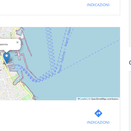
INDICAZIONI
×
alermo
Leaflet
|
© OpenStreetMap contributors
INDICAZIONI