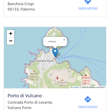
Banchina Crispi
INDICAZIONI
90133, Palermo
+
×
−
Vulcano
Leaflet
|
© OpenStreetMap contributors
Porto di Vulcano
Contrada Porto di Levante,
INDICAZIONI
Vulcano Porto