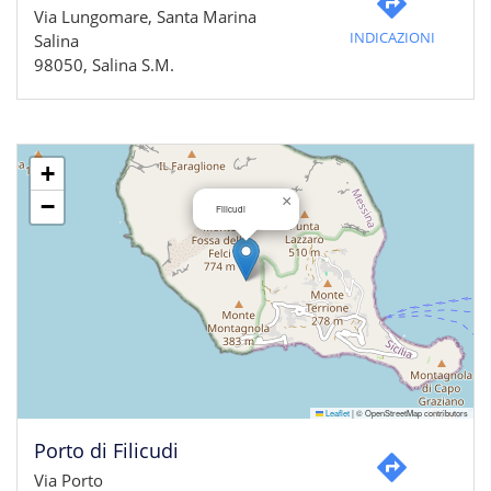
Via Lungomare, Santa Marina
INDICAZIONI
Salina
98050, Salina S.M.
+
×
−
Filicudi
Leaflet
|
© OpenStreetMap contributors
Porto di Filicudi
Via Porto