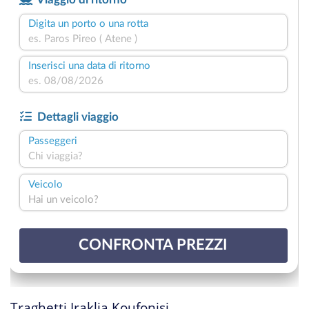
Traghetti Iraklia Koufonisi