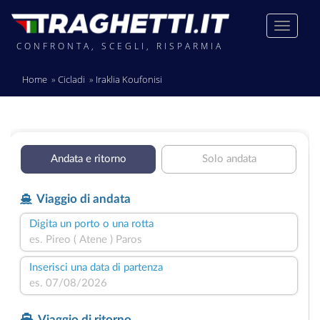
CONFRONTA, SCEGLI, RISPARMIA
Home
Cicladi
Iraklia Koufonisi