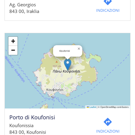
Ag. Georgios
INDICAZIONI
843 00, Iraklia
+
×
−
Koufonisi
Leaflet
|
© OpenStreetMap contributors
Porto di Koufonisi
Koufonissia
INDICAZIONI
843 00, Koufonisi