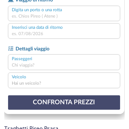
Traghetti Pireo Psara