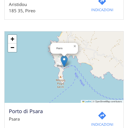
Aristidou
INDICAZIONI
185 35, Pireo
+
×
−
Psara
Leaflet
|
© OpenStreetMap contributors
Porto di Psara
Psara
INDICAZIONI