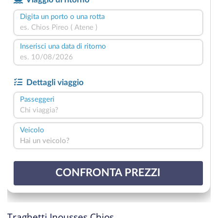
Traghetti Inousses Chios