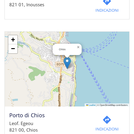
821 01, Inousses
INDICAZIONI
+
×
−
Chios
Leaflet
|
© OpenStreetMap contributors
Porto di Chios
Leof. Egeou
INDICAZIONI
821 00, Chios