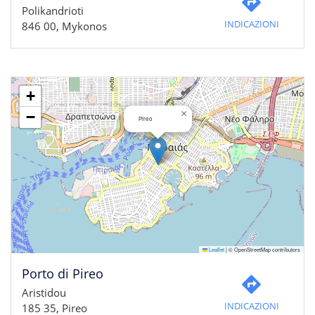
Polikandrioti
INDICAZIONI
846 00, Mykonos
+
×
−
Pireo
Leaflet
|
© OpenStreetMap contributors
Porto di Pireo
Aristidou
INDICAZIONI
185 35, Pireo