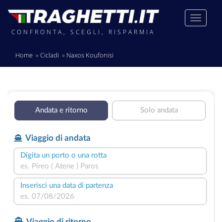
CONFRONTA, SCEGLI, RISPARMIA
Home
Cicladi
Naxos Koufonisi