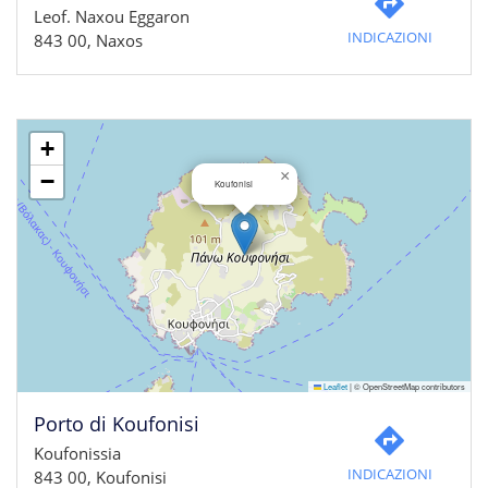
Leof. Naxou Eggaron
INDICAZIONI
843 00, Naxos
+
×
−
Koufonisi
Leaflet
|
© OpenStreetMap contributors
Porto di Koufonisi
Koufonissia
INDICAZIONI
843 00, Koufonisi