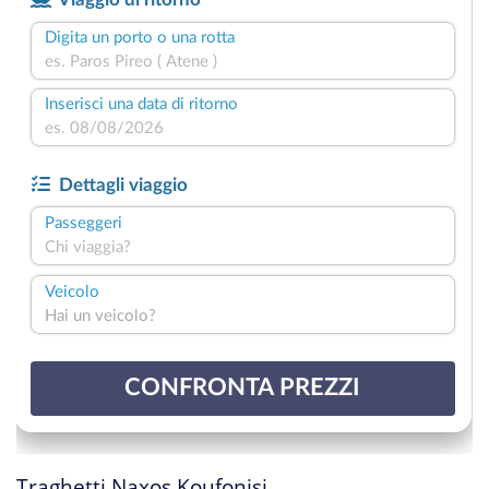
Traghetti Naxos Koufonisi