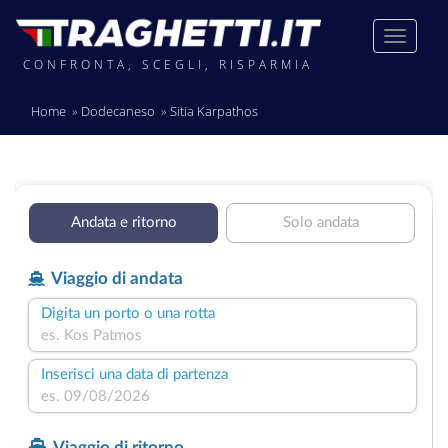
CONFRONTA, SCEGLI, RISPARMIA
Home
Dodecaneso
Sitia Karpathos