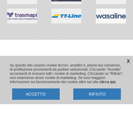
X
Su questo sito usiamo cookie tecnici, analitici e, previo tuo consenso,
di profilazione provenienti da partner selezionati. Cliccando "Accetta"
acconsenti di ricevere tutti i cookie di marketing. Cliccando su "Rifiuto",
non inseriremo alcun cookie di marketing. Se vuoi maggiori
informazioni sul funzionamento dei cookie attivi sul sito
clicca qui.
ACCETTO
RIFIUTO
Copyright © 2009-2026 Traghetti.it
Prenotazioni24 s.r.l. - Sede Legale: Via Bonistallo, 50/B - 50053 Empoli
(FI) | Sede Operativa: Via Casa del Duca, 1 - 57037 Portoferraio (LI)
P.IVA/C.F./Iscr. Reg. Imp. CCIAA Liv. 01512130491 | Nr. REA CCIA FI
699553 | Aut.Amm.Prov. LI n 1819 del 16/01/06 - Fondo Garanzia
Viaggi Assimutua n. 023030