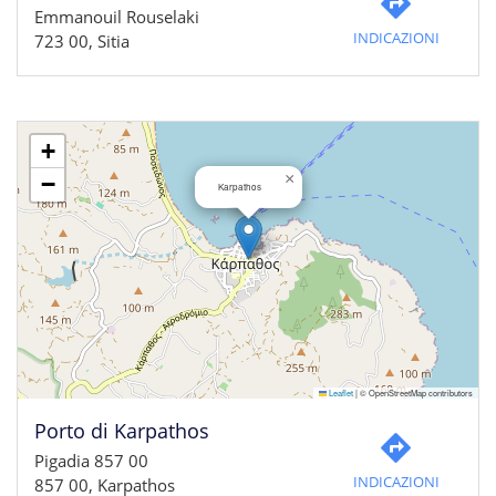
Emmanouil Rouselaki
INDICAZIONI
723 00, Sitia
+
×
−
Karpathos
Leaflet
|
© OpenStreetMap contributors
Porto di Karpathos
Pigadia 857 00
INDICAZIONI
857 00, Karpathos