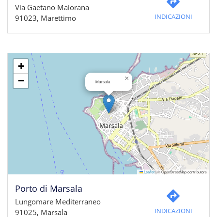
Via Gaetano Maiorana
INDICAZIONI
91023, Marettimo
+
×
−
Marsala
Leaflet
|
© OpenStreetMap contributors
Porto di Marsala
Lungomare Mediterraneo
INDICAZIONI
91025, Marsala