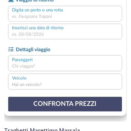
Traghetti Marettimo Marsala