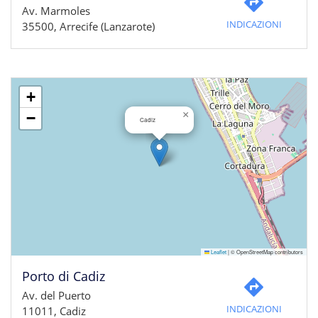
Av. Marmoles
INDICAZIONI
35500, Arrecife (Lanzarote)
+
×
−
Cadiz
Leaflet
|
© OpenStreetMap contributors
Porto di Cadiz
Av. del Puerto
INDICAZIONI
11011, Cadiz