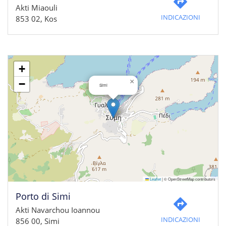
Akti Miaouli
INDICAZIONI
853 02, Kos
+
×
−
Simi
Leaflet
|
© OpenStreetMap contributors
Porto di Simi
Akti Navarchou Ioannou
INDICAZIONI
856 00, Simi