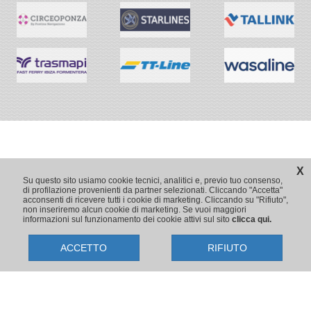
X
Su questo sito usiamo cookie tecnici, analitici e, previo tuo consenso,
di profilazione provenienti da partner selezionati. Cliccando "Accetta"
acconsenti di ricevere tutti i cookie di marketing. Cliccando su "Rifiuto",
non inseriremo alcun cookie di marketing. Se vuoi maggiori
informazioni sul funzionamento dei cookie attivi sul sito
clicca qui.
ACCETTO
RIFIUTO
Copyright © 2009-2026 Traghetti.it
Prenotazioni24 s.r.l. - Sede Legale: Via Bonistallo, 50/B - 50053 Empoli
(FI) | Sede Operativa: Via Casa del Duca, 1 - 57037 Portoferraio (LI)
P.IVA/C.F./Iscr. Reg. Imp. CCIAA Liv. 01512130491 | Nr. REA CCIA FI