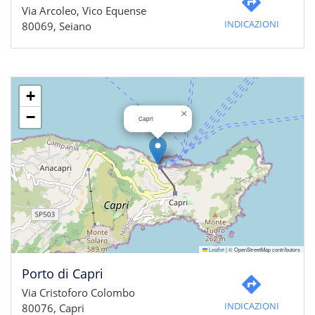
Via Arcoleo, Vico Equense
INDICAZIONI
80069, Seiano
+
×
−
Capri
Leaflet
|
© OpenStreetMap contributors
Porto di Capri
Via Cristoforo Colombo
INDICAZIONI
80076, Capri