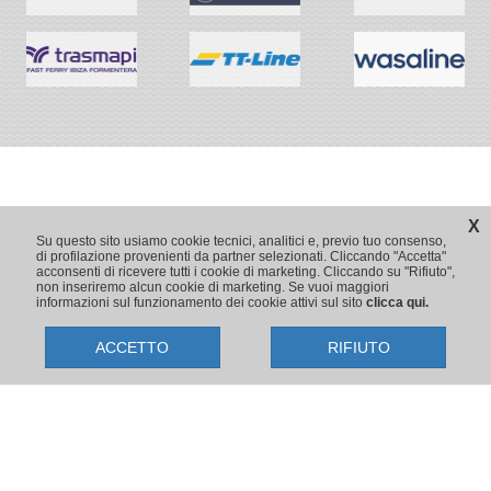
X
Su questo sito usiamo cookie tecnici, analitici e, previo tuo consenso,
di profilazione provenienti da partner selezionati. Cliccando "Accetta"
acconsenti di ricevere tutti i cookie di marketing. Cliccando su "Rifiuto",
non inseriremo alcun cookie di marketing. Se vuoi maggiori
informazioni sul funzionamento dei cookie attivi sul sito
clicca qui.
ACCETTO
RIFIUTO
Copyright © 2009-2026 Traghetti.it
Prenotazioni24 s.r.l. - Sede Legale: Via Bonistallo, 50/B - 50053 Empoli
(FI) | Sede Operativa: Via Casa del Duca, 1 - 57037 Portoferraio (LI)
P.IVA/C.F./Iscr. Reg. Imp. CCIAA Liv. 01512130491 | Nr. REA CCIA FI
699553 | Aut.Amm.Prov. LI n 1819 del 16/01/06 - Fondo Garanzia
Viaggi Assimutua n. 023030