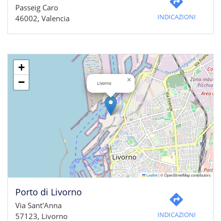
Passeig Caro
INDICAZIONI
46002, Valencia
+
×
−
Livorno
Leaflet
|
© OpenStreetMap contributors
Porto di Livorno
Via Sant'Anna
INDICAZIONI
57123, Livorno