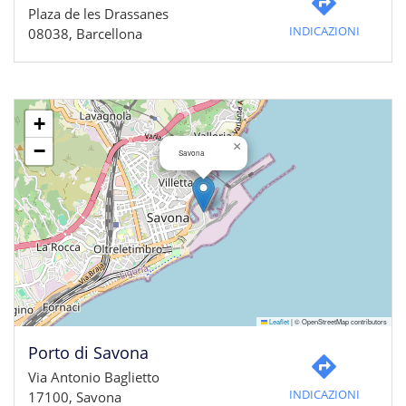
Plaza de les Drassanes
INDICAZIONI
08038, Barcellona
+
×
−
Savona
Leaflet
|
© OpenStreetMap contributors
Porto di Savona
Via Antonio Baglietto
INDICAZIONI
17100, Savona