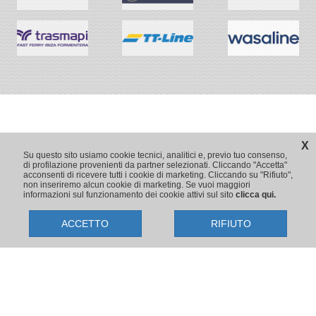
X
Su questo sito usiamo cookie tecnici, analitici e, previo tuo consenso,
di profilazione provenienti da partner selezionati. Cliccando "Accetta"
acconsenti di ricevere tutti i cookie di marketing. Cliccando su "Rifiuto",
non inseriremo alcun cookie di marketing. Se vuoi maggiori
informazioni sul funzionamento dei cookie attivi sul sito
clicca qui.
ACCETTO
RIFIUTO
Copyright © 2009-2026 Traghetti.it
Prenotazioni24 s.r.l. - Sede Legale: Via Bonistallo, 50/B - 50053 Empoli
(FI) | Sede Operativa: Via Casa del Duca, 1 - 57037 Portoferraio (LI)
P.IVA/C.F./Iscr. Reg. Imp. CCIAA Liv. 01512130491 | Nr. REA CCIA FI
699553 | Aut.Amm.Prov. LI n 1819 del 16/01/06 - Fondo Garanzia
Viaggi Assimutua n. 023030