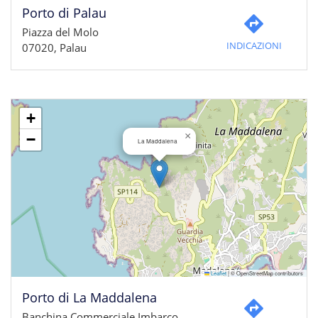
Porto di Palau
Piazza del Molo
INDICAZIONI
07020, Palau
+
×
−
La Maddalena
Leaflet
|
© OpenStreetMap contributors
Porto di La Maddalena
Banchina Commerciale Imbarco