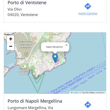
Porto di Ventotene
Via Olivi
INDICAZIONI
04020, Ventotene
+
×
−
Napoli Mergellina
Leaflet
|
© OpenStreetMap contributors
Porto di Napoli Mergellina
Lungomare Mergellina, Via