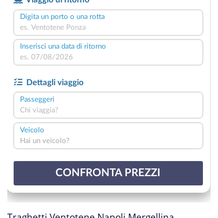
Traghetti Ventotene Napoli Mergellina