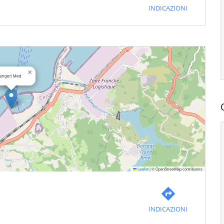
INDICAZIONI
×
angeri Med
Leaflet
|
© OpenStreetMap contributors
INDICAZIONI