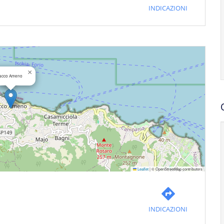
INDICAZIONI
×
acco Ameno
Leaflet
|
© OpenStreetMap contributors
INDICAZIONI