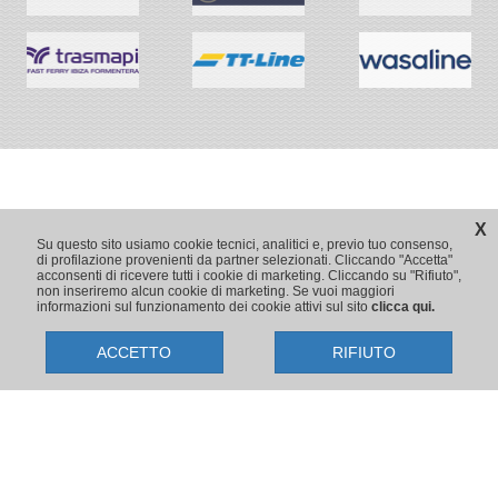
X
Su questo sito usiamo cookie tecnici, analitici e, previo tuo consenso,
di profilazione provenienti da partner selezionati. Cliccando "Accetta"
acconsenti di ricevere tutti i cookie di marketing. Cliccando su "Rifiuto",
non inseriremo alcun cookie di marketing. Se vuoi maggiori
informazioni sul funzionamento dei cookie attivi sul sito
clicca qui.
ACCETTO
RIFIUTO
Copyright © 2009-2026 Traghetti.it
Prenotazioni24 s.r.l. - Sede Legale: Via Bonistallo, 50/B - 50053 Empoli
(FI) | Sede Operativa: Via Casa del Duca, 1 - 57037 Portoferraio (LI)
P.IVA/C.F./Iscr. Reg. Imp. CCIAA Liv. 01512130491 | Nr. REA CCIA FI
699553 | Aut.Amm.Prov. LI n 1819 del 16/01/06 - Fondo Garanzia
Viaggi Assimutua n. 023030