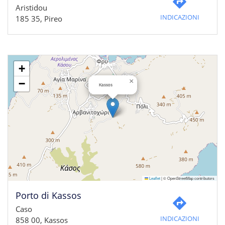
Aristidou
INDICAZIONI
185 35, Pireo
+
×
−
Kassos
Leaflet
|
© OpenStreetMap contributors
Porto di Kassos
Caso
INDICAZIONI
858 00, Kassos