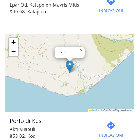
Epar.Od. Katapolon-Mavris Mitis
INDICAZIONI
840 08, Katapola
+
×
−
Kos
Leaflet
|
© OpenStreetMap contributors
Porto di Kos
Akti Miaouli
INDICAZIONI
853 02, Kos