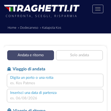
CONFRONTA, SCEGLI, RISPARMIA
Home
Dodecaneso
Katapola Kos