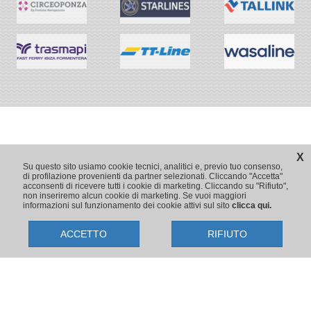
X
Su questo sito usiamo cookie tecnici, analitici e, previo tuo consenso,
di profilazione provenienti da partner selezionati. Cliccando "Accetta"
acconsenti di ricevere tutti i cookie di marketing. Cliccando su "Rifiuto",
non inseriremo alcun cookie di marketing. Se vuoi maggiori
informazioni sul funzionamento dei cookie attivi sul sito
clicca qui.
ACCETTO
RIFIUTO
Copyright © 2009-2026 Traghetti.it
Prenotazioni24 s.r.l. - Sede Legale: Via Bonistallo, 50/B - 50053 Empoli
(FI) | Sede Operativa: Via Casa del Duca, 1 - 57037 Portoferraio (LI)
P.IVA/C.F./Iscr. Reg. Imp. CCIAA Liv. 01512130491 | Nr. REA CCIA FI
699553 | Aut.Amm.Prov. LI n 1819 del 16/01/06 - Fondo Garanzia