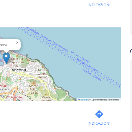
INDICAZIONI
×
ncona
Leaflet
|
© OpenStreetMap contributors
INDICAZIONI