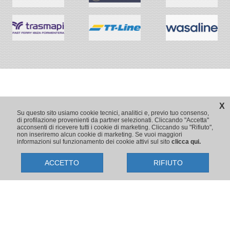
X
Su questo sito usiamo cookie tecnici, analitici e, previo tuo consenso,
di profilazione provenienti da partner selezionati. Cliccando "Accetta"
acconsenti di ricevere tutti i cookie di marketing. Cliccando su "Rifiuto",
non inseriremo alcun cookie di marketing. Se vuoi maggiori
informazioni sul funzionamento dei cookie attivi sul sito
clicca qui.
ACCETTO
RIFIUTO
Copyright © 2009-2026 Traghetti.it
Prenotazioni24 s.r.l. - Sede Legale: Via Bonistallo, 50/B - 50053 Empoli
(FI) | Sede Operativa: Via Casa del Duca, 1 - 57037 Portoferraio (LI)
P.IVA/C.F./Iscr. Reg. Imp. CCIAA Liv. 01512130491 | Nr. REA CCIA FI
699553 | Aut.Amm.Prov. LI n 1819 del 16/01/06 - Fondo Garanzia
Viaggi Assimutua n. 023030