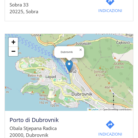
Sobra 33
INDICAZIONI
20225, Sobra
+
×
−
Dubrovnik
Leaflet
|
© OpenStreetMap contributors
Porto di Dubrovnik
Obala Stjepana Radica
INDICAZIONI
20000, Dubrovnik