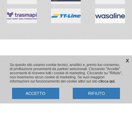
X
Su questo sito usiamo cookie tecnici, analitici e, previo tuo consenso,
di profilazione provenienti da partner selezionati. Cliccando "Accetta"
acconsenti di ricevere tutti i cookie di marketing. Cliccando su "Rifiuto",
non inseriremo alcun cookie di marketing. Se vuoi maggiori
informazioni sul funzionamento dei cookie attivi sul sito
clicca qui.
ACCETTO
RIFIUTO
Copyright © 2009-2026 Traghetti.it
Prenotazioni24 s.r.l. - Sede Legale: Via Bonistallo, 50/B - 50053 Empoli
(FI) | Sede Operativa: Via Casa del Duca, 1 - 57037 Portoferraio (LI)
P.IVA/C.F./Iscr. Reg. Imp. CCIAA Liv. 01512130491 | Nr. REA CCIA FI
699553 | Aut.Amm.Prov. LI n 1819 del 16/01/06 - Fondo Garanzia
Viaggi Assimutua n. 023030