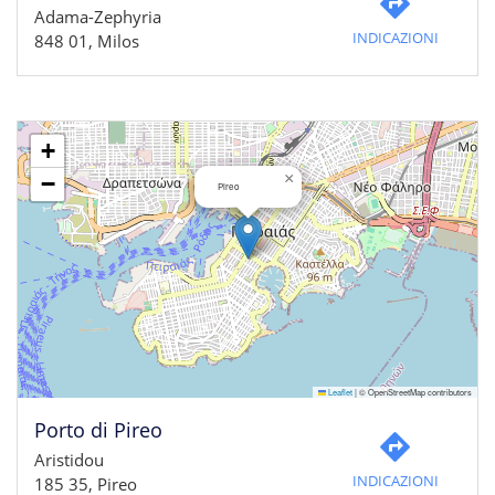
Adama-Zephyria
INDICAZIONI
848 01, Milos
+
×
−
Pireo
Leaflet
|
© OpenStreetMap contributors
Porto di Pireo
Aristidou
INDICAZIONI
185 35, Pireo