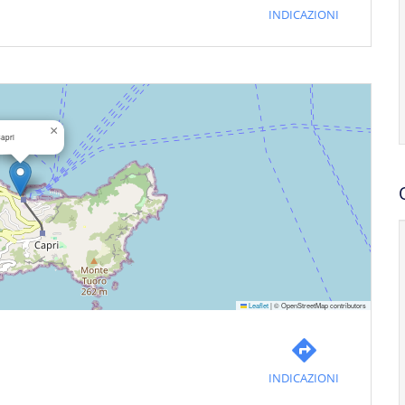
INDICAZIONI
×
apri
Leaflet
|
© OpenStreetMap contributors
INDICAZIONI