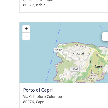
80077, Ischia
+
−
C
Porto di Capri
Via Cristoforo Colombo
80076, Capri